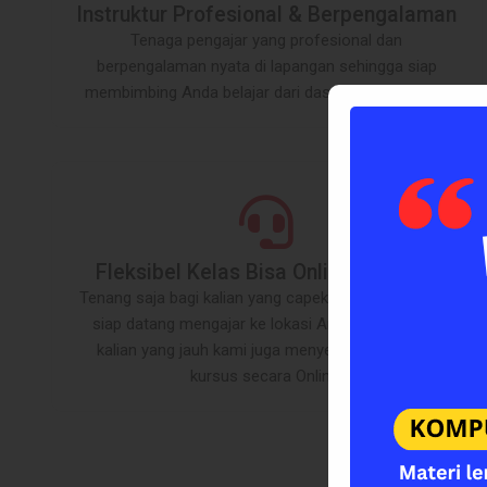
Instruktur Profesional & Berpengalaman
Tenaga pengajar yang profesional dan
berpengalaman nyata di lapangan sehingga siap
membimbing Anda belajar dari dasar sampai mahir.
Fleksibel Kelas Bisa Online & Offline
Tenang saja bagi kalian yang capek keluar, tutor kami
siap datang mengajar ke lokasi Anda. Serata bagi
kalian yang jauh kami juga menyediakan layanan
kursus secara Online.