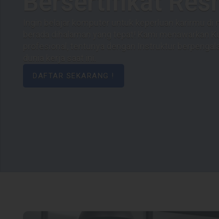
Karir Cemerlang
Hapus keraguanmu dengan hubungi admin kami se
HUBUNGI TIM KAMI