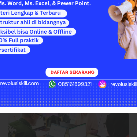
MEREKA SUDAH BERGABUNG
EMBANGKAN SKIL BERSAMA
uk memberikan kursus komputer yang terbaik kepada mereka ya
 kami. Materi yang relevan sesuai dengan kebutuhan dunia kerja s