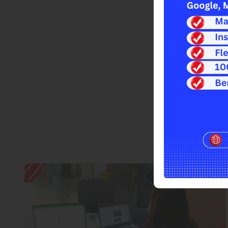
MENG
Kami berfokus unt
bersama