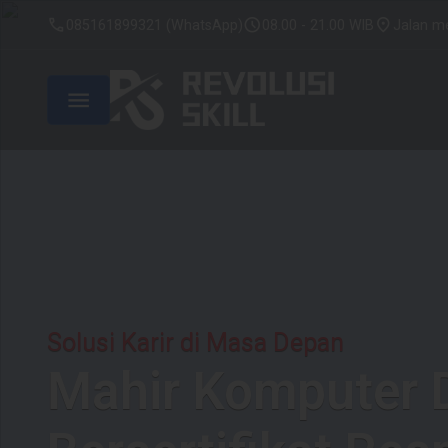
Revolusi
call
schedule
location_on
085161899321 (WhatsApp)
08.00 - 21.00 WIB
Jalan me
Skill
|
menu
Kursus
komputer
Terpercaya
dan
Fleksibel
Kursus Sekarang