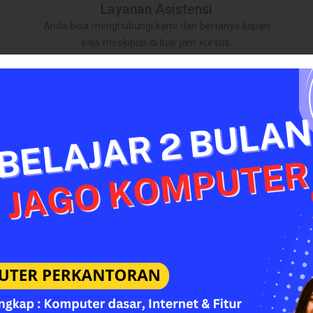
Layanan Asistensi
Anda bisa menghubungi kami dan bertanya kapan
saja meskipun di luar jam kursus.
Kurikulum Selalu Update
Kami selalu menggunakan kurikulum yang terbaru
sehingga sesuai dengan perkembangan teknologi
industri yang ada.