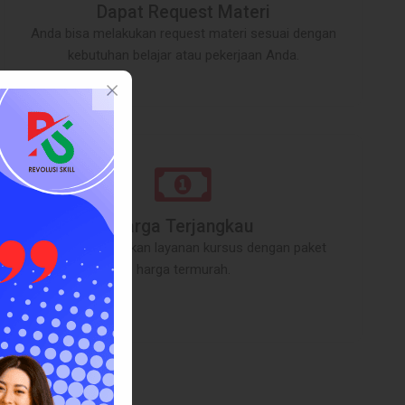
Dapat Request Materi
Anda bisa melakukan request materi sesuai dengan
kebutuhan belajar atau pekerjaan Anda.
Harga Terjangkau
Kami menyediakan layanan kursus dengan paket
harga termurah.