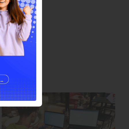
 KAMI
ng telah bergabung
aat ini.