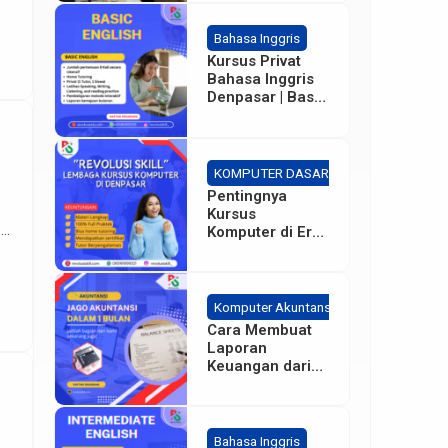
Bahasa Inggris
Kursus Privat
Bahasa Inggris
Denpasar | Basic
– Intermediate
KOMPUTER DASAR
Pentingnya
Kursus
di
Komputer di Era
Sekarang bagi
Karyawan
Perusahaan
Komputer Akuntansi
Cara Membuat
Laporan
Keuangan dari
Dasar
Bahasa Inggris