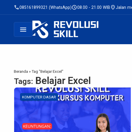
call
schedule
location_on
085161899321 (WhatsApp)
08.00 - 21.00 WIB
Jalan me
menu
Beranda
»
Tag "Belajar Excel"
Belajar Excel
Tags:
KOMPUTER DASAR