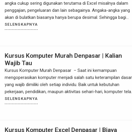
angka cukup sering digunakan terutama di Excel misalnya dalam
penggajian, pengeluaran dan lain sebagainya. Angaka-angka yang
akan di bulatkan biasanya hanya berupa desimal. Sehingga bagi
kalian yang sering bekerja menggunakan excel sangat wajib
SELENGKAPNYA
mengetahui rumus yang satu ini. Excel telah memberikan
kemudahan bagi kita yang ingin […]
Kursus Komputer Murah Denpasar | Kalian
Wajib Tau
Kursus Komputer Murah Denpasar – Saat ini kemampuan
mengoperasikan komputer menjadi salah satu keterampilan dasar
yang wajib dimiliki oleh setiap individu. Baik untuk kebutuhan
pekerjaan, pendidikan, maupun aktivitas sehari-hari, komputer tela
menjadi alat yang tidak bisa dipisahkan dari kehidupan modern. Ba
SELENGKAPNYA
Anda yang tinggal di Denpasar dan ingin meningkatkan kemampua
komputer tanpa harus mengeluarkan biaya […]
Kursus Komputer Excel Denpasar | Biaya