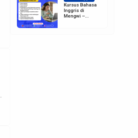
Kursus Bahasa
Inggris di
Mengwi –
Badung
h
gi
n