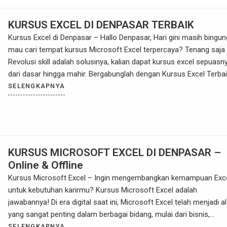
KURSUS EXCEL DI DENPASAR TERBAIK
Kursus Excel di Denpasar – Hallo Denpasar, Hari gini masih bingun
mau cari tempat kursus Microsoft Excel terpercaya? Tenang saja
Revolusi skill adalah solusinya, kalian dapat kursus excel sepuasn
dari dasar hingga mahir. Bergabunglah dengan Kursus Excel Terba
kami, dan temukan cara menguasai Excel dengan metode yang
SELENGKAPNYA
mudah dan terstruktur! Selanjutnya Mengapa Kursus Excel Pentin
[…]
KURSUS MICROSOFT EXCEL DI DENPASAR –
Online & Offline
Kursus Microsoft Excel – Ingin mengembangkan kemampuan Exc
untuk kebutuhan karirmu? Kursus Microsoft Excel adalah
jawabannya! Di era digital saat ini, Microsoft Excel telah menjadi al
yang sangat penting dalam berbagai bidang, mulai dari bisnis,
keuangan, hingga analisis data. Dengan menguasai Excel, Anda
SELENGKAPNYA