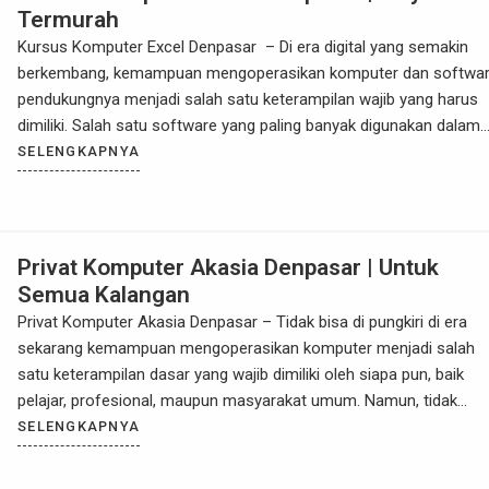
Termurah
Kursus Komputer Excel Denpasar – Di era digital yang semakin
berkembang, kemampuan mengoperasikan komputer dan softwa
pendukungnya menjadi salah satu keterampilan wajib yang harus
dimiliki. Salah satu software yang paling banyak digunakan dalam
dunia kerja maupun pendidikan adalah Microsoft Excel. Excel tidak
SELENGKAPNYA
hanya sekadar program pengolah angka, tetapi juga alat yang
sangat powerful untuk analisis […]
Privat Komputer Akasia Denpasar | Untuk
Semua Kalangan
Privat Komputer Akasia Denpasar – Tidak bisa di pungkiri di era
sekarang kemampuan mengoperasikan komputer menjadi salah
satu keterampilan dasar yang wajib dimiliki oleh siapa pun, baik
pelajar, profesional, maupun masyarakat umum. Namun, tidak
semua orang memiliki kesempatan atau waktu untuk mempelajari
SELENGKAPNYA
komputer secara mandiri. Bagi Anda yang berada di Denpasar,
khususnya di daerah Akasia, […]