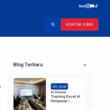
Ikuti
search
KONTAK KAMI
Blog Terbaru
»
MS. Excel
i
In House
Training Excel di
Denpasar |
Terpercaya