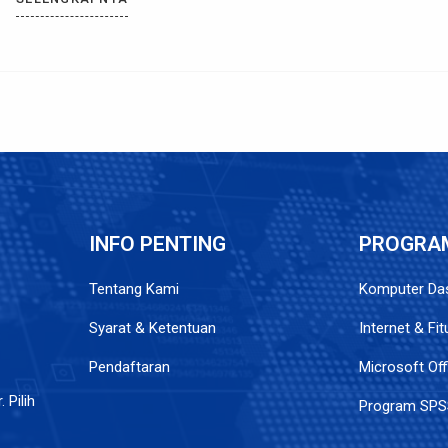
dapat: Mengapa memilih kursus Excel kami? Apa yang akan Anda
pelajari? Ayo […]
INFO PENTING
PROGRA
Tentang Kami
Komputer Das
Syarat & Ketentuan
Internet & Fi
Pendaftaran
Microsoft Off
 Pilih
Program SPS