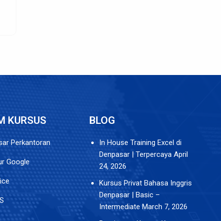
M KURSUS
BLOG
ar Perkantoran
In House Training Excel di
Denpasar | Terpercaya
April
tur Google
24, 2026
ice
Kursus Privat Bahasa Inggris
Denpasar | Basic –
S
Intermediate
March 7, 2026