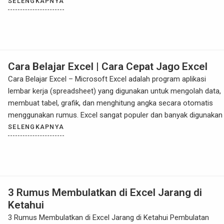
Sekolah Menengah Pertama (SMP). Menyadari pentingnya hal ini,
SELENGKAPNYA
Lembaga Revolusi Skill hadir di Denpasar dengan program Les
Komputer khusus untuk siswa […]
Cara Belajar Excel | Cara Cepat Jago Excel
Cara Belajar Excel – Microsoft Excel adalah program aplikasi
lembar kerja (spreadsheet) yang digunakan untuk mengolah data,
membuat tabel, grafik, dan menghitung angka secara otomatis
menggunakan rumus. Excel sangat populer dan banyak digunakan 
kantor, sekolah, maupun bisnis karena kemampuannya dalam
SELENGKAPNYA
mengatur dan menganalisis data dengan cepat dan efisien. Di
dalam Excel, pengguna bisa memasukkan […]
3 Rumus Membulatkan di Excel Jarang di
Ketahui
3 Rumus Membulatkan di Excel Jarang di Ketahui Pembulatan