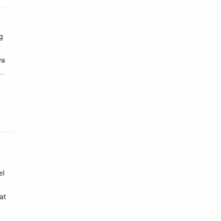
g
ya
ik
g?
el
at