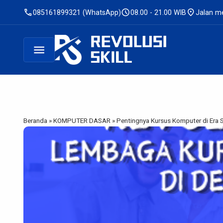
call
schedule
location_on
085161899321 (WhatsApp)
08.00 - 21.00 WIB
Jalan me
menu
Beranda
»
KOMPUTER DASAR
»
Pentingnya Kursus Komputer di Era