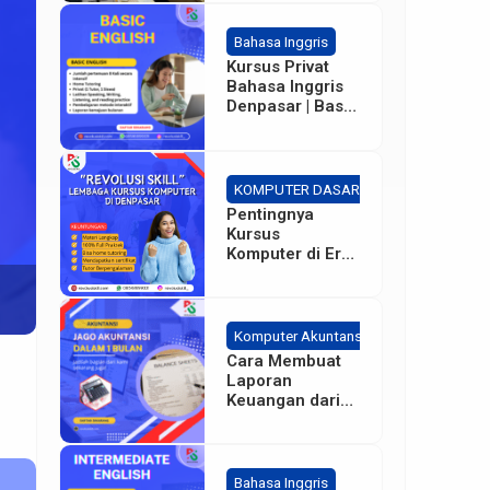
Bahasa Inggris
Kursus Privat
Bahasa Inggris
Denpasar | Basic
– Intermediate
KOMPUTER DASAR
Pentingnya
Kursus
Komputer di Era
Sekarang bagi
Karyawan
Perusahaan
Komputer Akuntansi
Cara Membuat
Laporan
Keuangan dari
Dasar
Bahasa Inggris