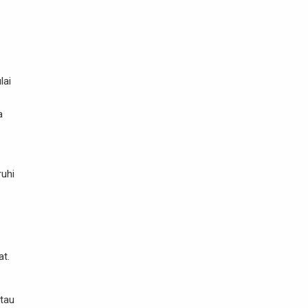
lai
a
ruhi
at.
atau