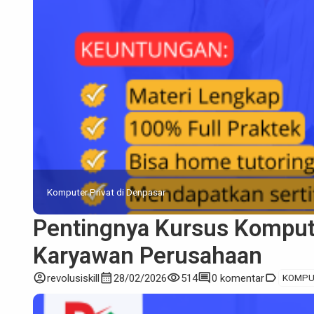
Komputer Privat di Denpasar
Pentingnya Kursus Kompute
Karyawan Perusahaan
account_circle
calendar_month
visibility
comment
label
revolusiskill
28/02/2026
514
0 komentar
KOMPU