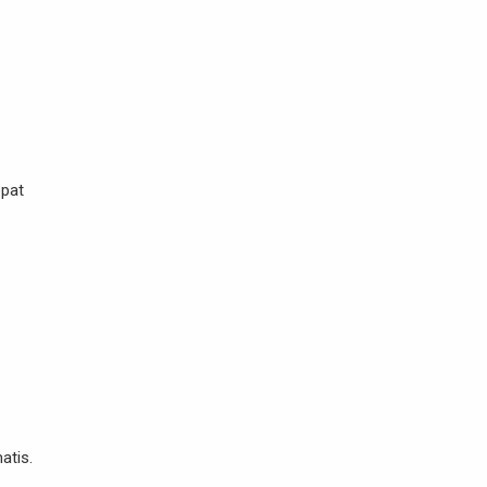
epat
atis.