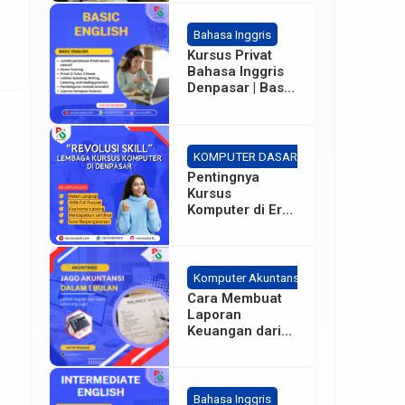
i
Bahasa Inggris
Kursus Privat
]
Bahasa Inggris
Denpasar | Basic
– Intermediate
KOMPUTER DASAR
Pentingnya
Kursus
Komputer di Era
Sekarang bagi
Karyawan
Perusahaan
Komputer Akuntansi
Cara Membuat
Laporan
Keuangan dari
Dasar
Bahasa Inggris