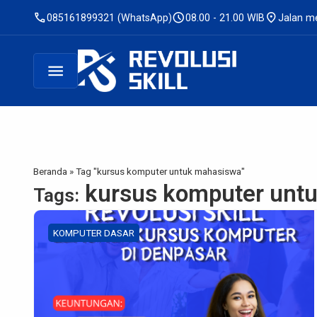
call
schedule
location_on
085161899321 (WhatsApp)
08.00 - 21.00 WIB
Jalan me
menu
Beranda
»
Tag "kursus komputer untuk mahasiswa"
kursus komputer unt
Tags:
KOMPUTER DASAR