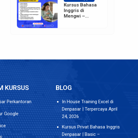
Kursus Bahasa
Inggris di
Mengwi –
Badung
M KURSUS
BLOG
ar Perkantoran
In House Training Excel di
Denpasar | Terpercaya
April
tur Google
24, 2026
ice
Kursus Privat Bahasa Inggris
Denpasar | Basic –
S