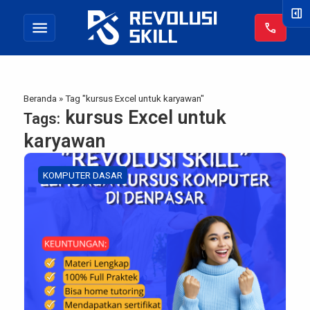
right_panel_open
menu
call
Beranda
»
Tag "kursus Excel untuk karyawan"
kursus Excel untuk
Tags:
karyawan
KOMPUTER DASAR