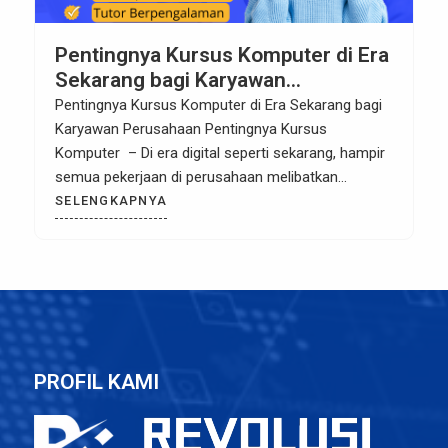
Pentingnya Kursus Komputer di Era
Sekarang bagi Karyawan
Perusahaan
Pentingnya Kursus Komputer di Era Sekarang bagi
Karyawan Perusahaan Pentingnya Kursus
Komputer – Di era digital seperti sekarang, hampir
semua pekerjaan di perusahaan melibatkan
komputer. Mulai dari membuat laporan, mengolah
SELENGKAPNYA
data, mengirim email, membuat presentasi, hingga
mengelola sistem administrasi — semuanya
menggunakan teknologi. Karena itu, kemampuan
komputer bukan lagi sekadar nilai tambah, tetapi
sudah menjadi […]
PROFIL KAMI