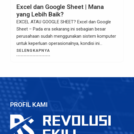
Excel dan Google Sheet | Mana
yang Lebih Baik?
EXCEL ATAU GOOGLE SHEET? Excel dan Google
Sheet – Pada era sekarang ini sebagian besar
perusahaan sudah menggunakan sistem komputer
untuk keperluan operasionalnya, kondisi ini
tentunya karena adanya kemudahan yang dirasakan
SELENGKAPNYA
oleh pemilik perusahaan dalam hal operasional.
Seperti misalnya urusan administrasi,
keuangan/accounting, absensi dan banyak lainnya.
Anyway saat ini masih banyak yang bingung
mengenai sebenarnya […]
PROFIL KAMI