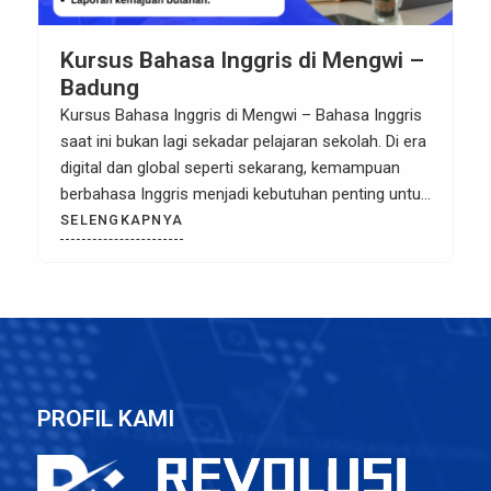
Kursus Bahasa Inggris di Mengwi –
Badung
Kursus Bahasa Inggris di Mengwi – Bahasa Inggris
saat ini bukan lagi sekadar pelajaran sekolah. Di era
digital dan global seperti sekarang, kemampuan
berbahasa Inggris menjadi kebutuhan penting untuk
pendidikan, pekerjaan, hingga bisnis. Bagi Anda
SELENGKAPNYA
yang tinggal di Mengwi dan sekitarnya, memilih
tempat belajar yang tepat adalah langkah awal
menuju masa depan yang lebih cerah. […]
PROFIL KAMI