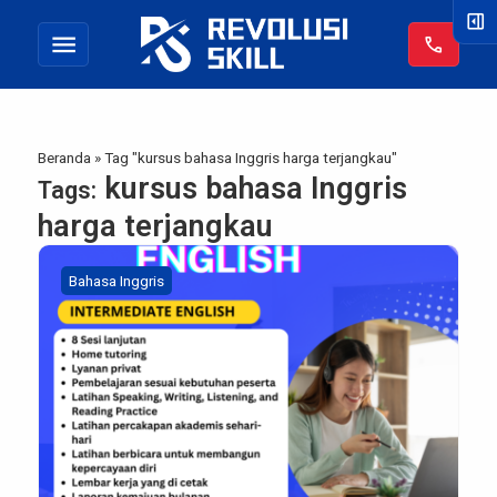
right_panel_open
menu
call
Beranda
»
Tag "kursus bahasa Inggris harga terjangkau"
kursus bahasa Inggris
Tags:
harga terjangkau
Bahasa Inggris