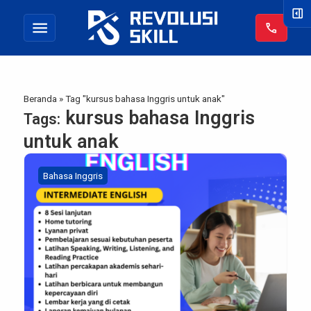
right_panel_open
menu
call
Beranda
»
Tag "kursus bahasa Inggris untuk anak"
kursus bahasa Inggris
Tags:
untuk anak
Bahasa Inggris