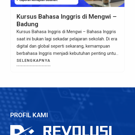
Kursus Bahasa Inggris di Mengwi –
Badung
Kursus Bahasa Inggris di Mengwi – Bahasa Inggris
saat ini bukan lagi sekadar pelajaran sekolah. Di era
digital dan global seperti sekarang, kemampuan
berbahasa Inggris menjadi kebutuhan penting untuk
pendidikan, pekerjaan, hingga bisnis. Bagi Anda
SELENGKAPNYA
yang tinggal di Mengwi dan sekitarnya, memilih
tempat belajar yang tepat adalah langkah awal
menuju masa depan yang lebih cerah. […]
PROFIL KAMI