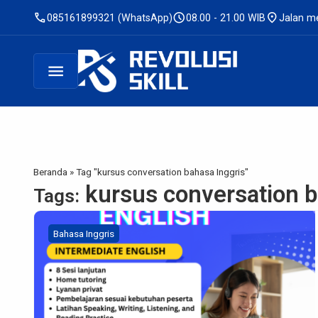
call
schedule
location_on
085161899321 (WhatsApp)
08.00 - 21.00 WIB
Jalan me
menu
Beranda
»
Tag "kursus conversation bahasa Inggris"
kursus conversation b
Tags:
Bahasa Inggris