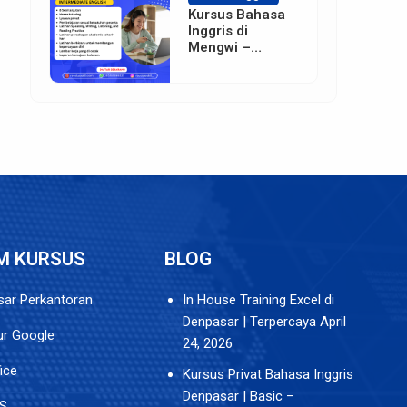
Kursus Bahasa
Inggris di
Mengwi –
Badung
M KURSUS
BLOG
ar Perkantoran
In House Training Excel di
Denpasar | Terpercaya
April
tur Google
24, 2026
ice
Kursus Privat Bahasa Inggris
Denpasar | Basic –
S