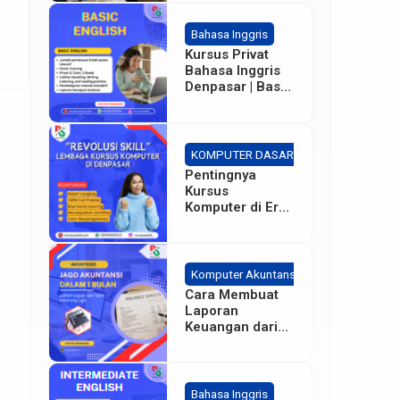
at
Bahasa Inggris
Kursus Privat
Bahasa Inggris
Denpasar | Basic
– Intermediate
KOMPUTER DASAR
Pentingnya
Kursus
Komputer di Era
Sekarang bagi
Karyawan
Perusahaan
Komputer Akuntansi
Cara Membuat
Laporan
Keuangan dari
Dasar
Bahasa Inggris