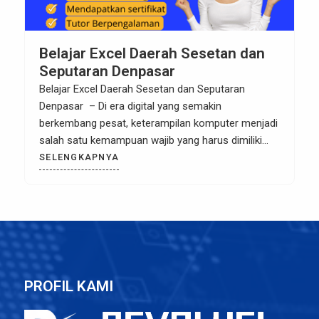
Belajar Excel Daerah Sesetan dan
Seputaran Denpasar
Belajar Excel Daerah Sesetan dan Seputaran
Denpasar – Di era digital yang semakin
berkembang pesat, keterampilan komputer menjadi
salah satu kemampuan wajib yang harus dimiliki
oleh setiap individu. Baik untuk keperluan pekerjaan,
SELENGKAPNYA
pendidikan, maupun kehidupan sehari-hari,
penguasaan teknologi informasi dan komputer
menjadi kunci kesuksesan. Bagi Anda yang tinggal
di Denpasar, Bali, mengikuti kursus komputer adalah
[…]
PROFIL KAMI