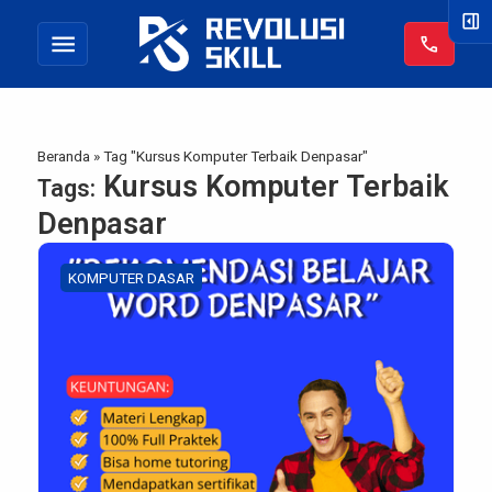
right_panel_open
menu
call
Beranda
»
Tag "Kursus Komputer Terbaik Denpasar"
Kursus Komputer Terbaik
Tags:
Denpasar
KOMPUTER DASAR