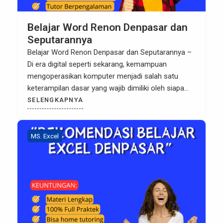
Belajar Word Renon Denpasar dan
Seputarannya
Belajar Word Renon Denpasar dan Seputarannya –
Di era digital seperti sekarang, kemampuan
mengoperasikan komputer menjadi salah satu
keterampilan dasar yang wajib dimiliki oleh siapa
pun. Baik untuk keperluan pekerjaan, pendidikan,
SELENGKAPNYA
atau sekadar menunjang aktivitas sehari-hari,
komputer telah menjadi alat yang tidak terpisahkan
dari kehidupan modern. Bagi Anda yang tinggal di
MS. Excel
Renon, Denpasar, dan ingin […]