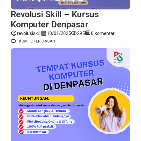
Revolusi Skill – Kursus
Komputer Denpasar
account_circle
calendar_month
visibility
comment
revolusiskill
10/01/2025
295
0 komentar
label
KOMPUTER DASAR