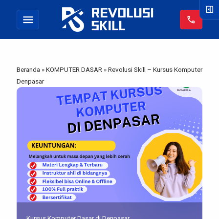
right_panel_open
menu
call
Beranda
»
KOMPUTER DASAR
»
Revolusi Skill – Kursus Komputer
Denpasar
Kursus Komputer Dasar di Denpasar