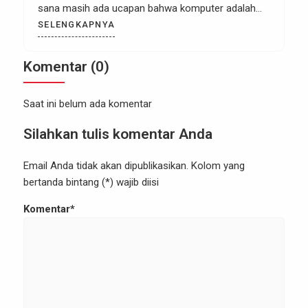
sana masih ada ucapan bahwa komputer adalah
salah satu skill pilihan bagi mereka yang bekerja di
SELENGKAPNYA
kantor- kantor besar saja. Akan tetapi kalau kita
lihat sekarang ini pada kenyataanya komputer
Komentar (0)
bukan hanya di […]
Saat ini belum ada komentar
Silahkan tulis komentar Anda
Email Anda tidak akan dipublikasikan. Kolom yang
bertanda bintang (*) wajib diisi
Komentar*