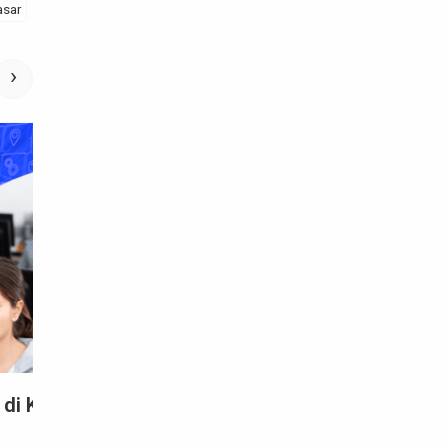
asar
›
KOMPUTER DASAR
Rekomendasi Kursus Komputer Onlin
Bersertifikat