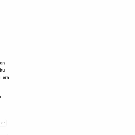
kan
itu
i era
a
sar