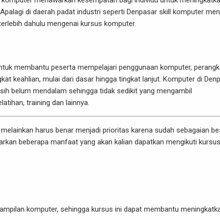
sus komputer menawarkan kesempatan bagi individu untuk meningkatk
Apalagi di daerah padat industri seperti Denpasar skill komputer men
terlebih dahulu mengenai kursus komputer.
untuk membantu peserta mempelajari penggunaan komputer, perangk
gkat keahlian, mulai dari dasar hingga tingkat lanjut. Komputer di Den
masih belum mendalam sehingga tidak sedikit yang mengambil
tihan, training dan lainnya.
 melainkan harus benar menjadi prioritas karena sudah sebagaian be
aparkan beberapa manfaat yang akan kalian dapatkan mengikuti kursu
ampilan komputer, sehingga kursus ini dapat membantu meningkatk