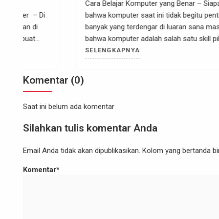
Cara Belajar Komputer yang Benar – Siapa yang bilang
bahwa komputer saat ini tidak begitu penting? masih
banyak yang terdengar di luaran sana masih ada ucapan
bahwa komputer adalah salah satu skill pilihan bagi
mereka yang bekerja di kantor- kantor besar saja. Akan
SELENGKAPNYA
tetapi kalau kita lihat sekarang ini pada kenyataanya
komputer bukan hanya di […]
Komentar (0)
Saat ini belum ada komentar
Silahkan tulis komentar Anda
Email Anda tidak akan dipublikasikan. Kolom yang bertanda bint
Komentar*