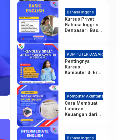
Bahasa Inggris
Kursus Privat
Bahasa Inggris
Denpasar | Basic
– Intermediate
KOMPUTER DASAR
Pentingnya
Kursus
Komputer di Era
Sekarang bagi
Karyawan
Perusahaan
Komputer Akuntansi
Cara Membuat
Laporan
Keuangan dari
Dasar
Bahasa Inggris