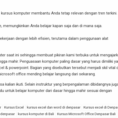
 kursus komputer membantu Anda tetap relevan dengan tren terkini.
e, memungkinkan Anda belajar kapan saja dan di mana saja.
erjaan dengan lebih efisien, terutama dalam penggunaan alat
er saat ini sehingga membuat pikiran kami terbuka untuk mengajar
ngga mahir. Penguasaan komputer paling dasar yang harus dimiliki ya
cel
&
powerpoint
. Bagian yang disebutkan tersebut menjadi skil vital d
crosoft office mending belajar langsung dari sekarang.
kalian ikuti. Selain instruktur yang berpengalaman dibidangnya jug
ndu untuk belajar komputer dari dasar hingga mahir sesuai dengan
r
Kursus Excel
kursus excel dan word di denpasar
Kursus excel di Denpa
 denpasar
kursus komputer di Bali
Kursus Microsoft Office Denpasar Bali