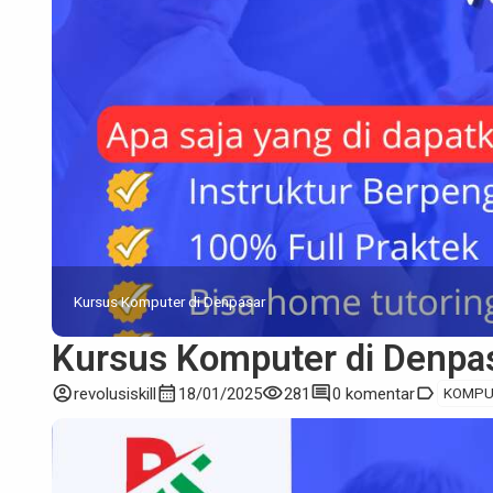
Kursus Komputer di Denpasar
Kursus Komputer di Denpa
account_circle
calendar_month
visibility
comment
label
revolusiskill
18/01/2025
281
0 komentar
KOMPU