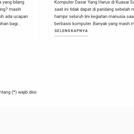
Komputer Dasar Yang Harus di Kuasai Saat Ini – Komput
saat ini tidak dapat di pandang sebelah mata, karena
hampir seluruh lini kegiatan manusia saat ini sudah
berbasis komputer. Banyak yang mash menganggap
bahwa skill komputer adalah sebagai opsi dalam
SELENGKAPNYA
memasuki dunia kerja, terus terang saya mengatakan
tidak. Menurut yang saya amati selama ini di […]
ang (*) wajib diisi