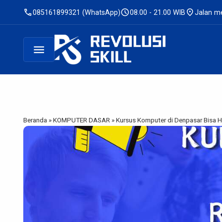
call
schedule
location_on
085161899321 (WhatsApp)
08.00 - 21.00 WIB
Jalan me
menu
Beranda
»
KOMPUTER DASAR
»
Kursus Komputer di Denpasar Bisa 