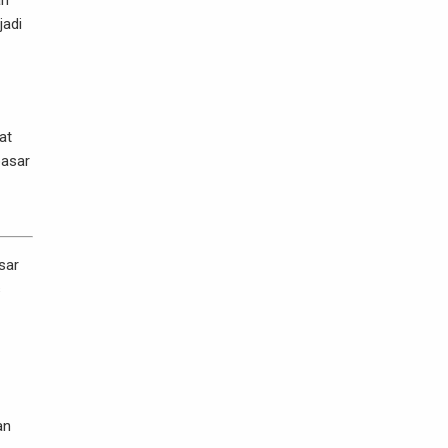
an
jadi
at
pasar
sar
s
an