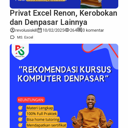
Privat Excel Renon, Kerobokan
dan Denpasar Lainnya
account_circle
calendar_month
visibility
comment
revolusiskill
10/02/2025
264
0 komentar
label
MS. Excel