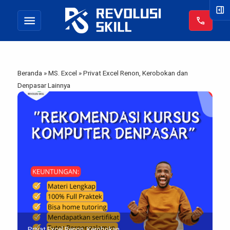
right_panel_open
menu
call
Beranda
»
MS. Excel
»
Privat Excel Renon, Kerobokan dan
Denpasar Lainnya
Privat Excel Renon, Kerobokan