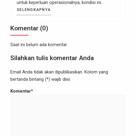
untuk keperluan operasionalnya, kondisi ini
tentunya karena adanya kemudahan yang dirasakan
SELENGKAPNYA
oleh pemilik perusahaan dalam hal operasional.
Seperti misalnya urusan administrasi,
Komentar (0)
keuangan/accounting, absensi dan banyak lainnya.
Anyway saat ini masih banyak yang bingung
Saat ini belum ada komentar
mengenai sebenarnya […]
Silahkan tulis komentar Anda
Email Anda tidak akan dipublikasikan. Kolom yang
bertanda bintang (*) wajib diisi
Komentar*