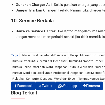
Gunakan Charger Asli
: Selalu gunakan charger yang sesu
Jangan Biarkan Charger Terlalu Panas
: Jika charger 
10.
Service Berkala
Bawa ke Service Center
: Jika laptop mengalami masalah
Jangan mencoba memperbaiki sendiri jika tidak memiliki k
Tags
Belajar Excel Lanjutan di Denpasar
Belajar Microsoft Office 
Kursus Excel untuk Pemula di Denpasar
Kursus Microsoft Office D
Kursus Online Excel dan Word Denpasar
Kursus Word dan Excel de
Kursus Word dan Excel untuk Profesional Denpasar
Les Microsoft
Pelatihan Komputer Denpasar Word dan Excel
Tempat Kursus Exc
Facebook
Twitter
Whatsapp
Pinterest
Blog Terkait