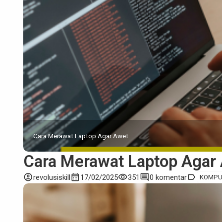
Cara Merawat Laptop Agar Awet
Cara Merawat Laptop Agar A
account_circle
calendar_month
visibility
comment
label
revolusiskill
17/02/2025
351
0 komentar
KOMPU