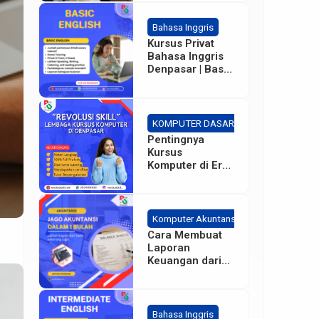
Bahasa Inggris
Kursus Privat
Bahasa Inggris
Denpasar | Basic
– Intermediate
KOMPUTER DASAR
Pentingnya
Kursus
Komputer di Era
Sekarang bagi
Karyawan
Perusahaan
Komputer Akuntansi
Cara Membuat
Laporan
Keuangan dari
Dasar
Bahasa Inggris