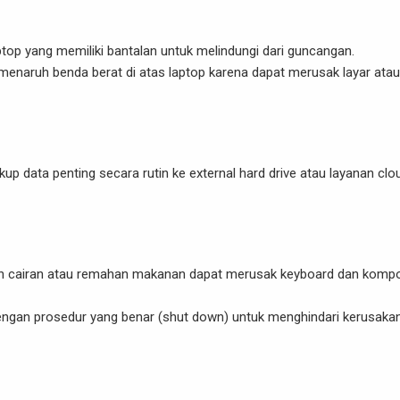
ptop yang memiliki bantalan untuk melindungi dari guncangan.
i menaruh benda berat di atas laptop karena dapat merusak layar atau
kup data penting secara rutin ke external hard drive atau layanan clo
n cairan atau remahan makanan dapat merusak keyboard dan komp
dengan prosedur yang benar (shut down) untuk menghindari kerusaka