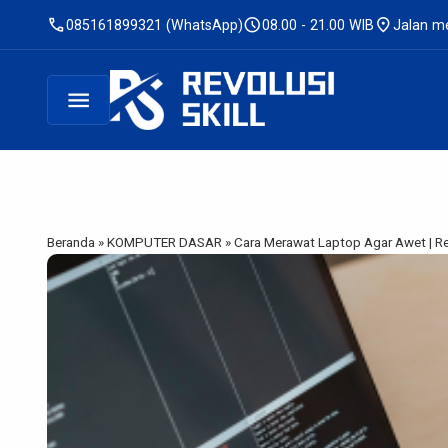
call
schedule
location_on
085161899321 (WhatsApp)
08.00 - 21.00 WIB
Jalan me
menu
Beranda
»
KOMPUTER DASAR
»
Cara Merawat Laptop Agar Awet | Rev