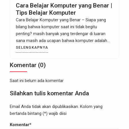
Cara Belajar Komputer yang Benar |
Tips Belajar Komputer
Cara Belajar Komputer yang Benar – Siapa yang
bilang bahwa komputer saat ini tidak begitu
penting? masih banyak yang terdengar di luaran
sana masih ada ucapan bahwa komputer adalah
salah satu skill pilihan bagi mereka yang bekerja di
SELENGKAPNYA
kantor- kantor besar saja. Akan tetapi kalau kita
lihat sekarang ini pada kenyataanya komputer
Komentar (0)
bukan hanya di […]
Saat ini belum ada komentar
Silahkan tulis komentar Anda
Email Anda tidak akan dipublikasikan. Kolom yang
bertanda bintang (*) wajib diisi
Komentar*