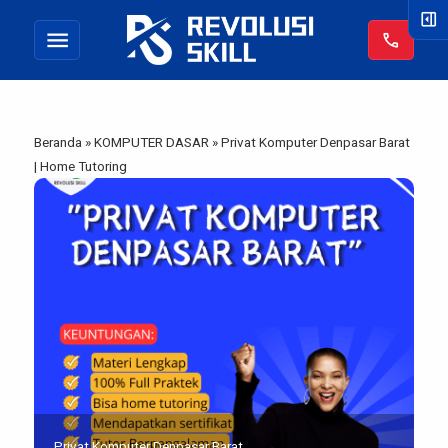
right_panel_open
menu
call
Beranda
»
KOMPUTER DASAR
»
Privat Komputer Denpasar Barat
| Home Tutoring
Privat Komputer Denpasar Barat