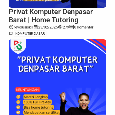
Privat Komputer Denpasar
Barat | Home Tutoring
account_circle
calendar_month
visibility
comment
revolusiskill
23/02/2025
279
0 komentar
label
KOMPUTER DASAR