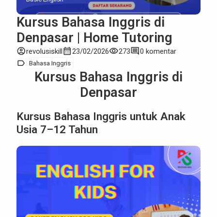
Kursus Bahasa Inggris di
Denpasar | Home Tutoring
account_circle
calendar_month
visibility
comment
revolusiskill
23/02/2026
273
0 komentar
label
Bahasa Inggris
Kursus Bahasa Inggris di
Denpasar
Kursus Bahasa Inggris untuk Anak
Usia 7–12 Tahun