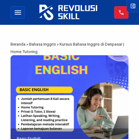
right_panel_open
menu
call
Beranda
»
Bahasa Inggris
»
Kursus Bahasa Inggris di Denpasar |
Home Tutoring
Basic English