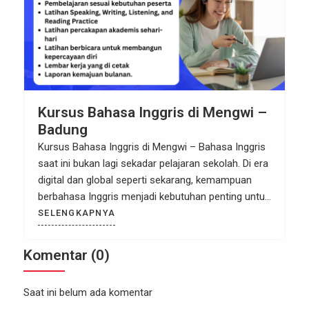
Kursus Bahasa Inggris di Mengwi –
Badung
Kursus Bahasa Inggris di Mengwi – Bahasa Inggris
saat ini bukan lagi sekadar pelajaran sekolah. Di era
digital dan global seperti sekarang, kemampuan
berbahasa Inggris menjadi kebutuhan penting untuk
pendidikan, pekerjaan, hingga bisnis. Bagi Anda
SELENGKAPNYA
yang tinggal di Mengwi dan sekitarnya, memilih
tempat belajar yang tepat adalah langkah awal
Komentar (0)
menuju masa depan yang lebih cerah. […]
Saat ini belum ada komentar